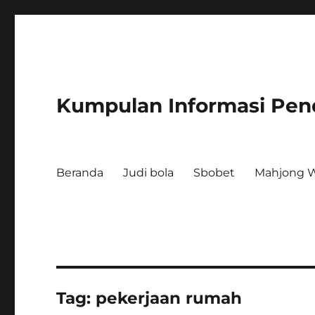
Kumpulan Informasi Pen
Beranda
Judi bola
Sbobet
Mahjong W
Tag:
pekerjaan rumah