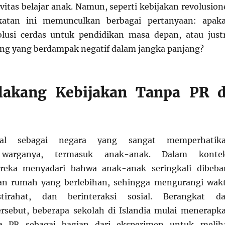
vitas belajar anak. Namun, seperti kebijakan revolusion
ekatan ini memunculkan berbagai pertanyaan: apak
olusi cerdas untuk pendidikan masa depan, atau just
ng yang berdampak negatif dalam jangka panjang?
elakang Kebijakan Tanpa PR d
enal sebagai negara yang sangat memperhatik
n warganya, termasuk anak-anak. Dalam konte
reka menyadari bahwa anak-anak seringkali dibeba
an rumah yang berlebihan, sehingga mengurangi wak
stirahat, dan berinteraksi sosial. Berangkat da
rsebut, beberapa sekolah di Islandia mulai menerapk
pa PR sebagai bagian dari eksperimen untuk melih