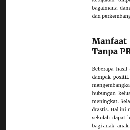
bagaimana damp
dan perkembanga
Manfaat 
Tanpa P
Beberapa hasil
dampak positif
mengembangkan 
hubungan kelu
meningkat. Sela
drastis. Hal in
sekolah dapat 
bagi anak-anak.