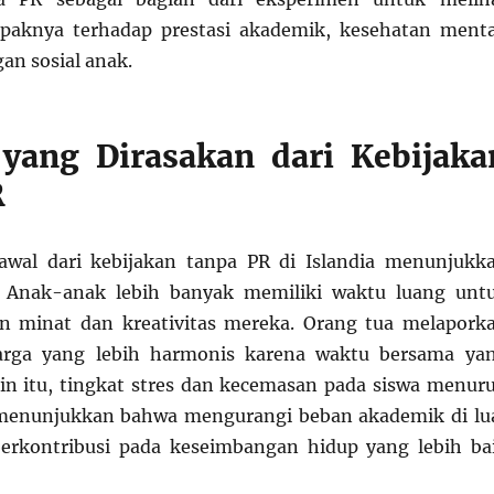
aknya terhadap prestasi akademik, kesehatan menta
n sosial anak.
yang Dirasakan dari Kebijaka
R
 awal dari kebijakan tanpa PR di Islandia menunjukk
. Anak-anak lebih banyak memiliki waktu luang unt
minat dan kreativitas mereka. Orang tua melapork
arga yang lebih harmonis karena waktu bersama ya
in itu, tingkat stres dan kecemasan pada siswa menur
i menunjukkan bahwa mengurangi beban akademik di lu
berkontribusi pada keseimbangan hidup yang lebih ba