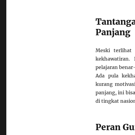
Tantang
Panjang
Meski terliha
kekhawatiran.
pelajaran benar
Ada pula kekh
kurang motivasi
panjang, ini bi
di tingkat nasio
Peran Gu