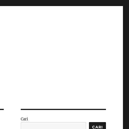
Cari
CARI