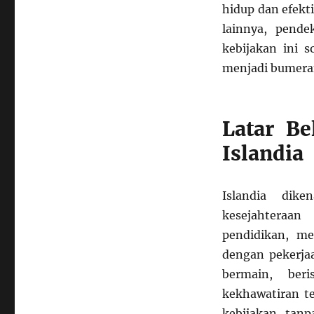
Eksperimen
hidup dan efekti
‘No
lainnya, pend
Homework
kebijakan ini s
Policy’
di
menjadi bumera
Islandia:
Solusi
Cerdas
Latar B
atau
Bumerang
Islandia
Jangka
Panjang?
Islandia dik
kesejahteraa
pendidikan, me
dengan pekerja
bermain, beri
kekhawatiran te
kebijakan tan