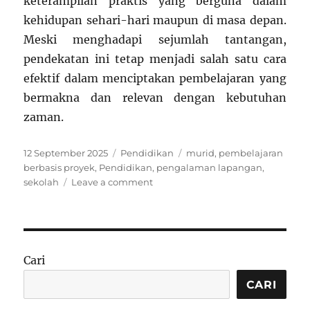
keterampilan praktis yang berguna dalam
kehidupan sehari-hari maupun di masa depan.
Meski menghadapi sejumlah tantangan,
pendekatan ini tetap menjadi salah satu cara
efektif dalam menciptakan pembelajaran yang
bermakna dan relevan dengan kebutuhan
zaman.
Posted
Categories
Tags
12 September 2025
Pendidikan
murid
,
pembelajaran
on
berbasis proyek
,
Pendidikan
,
pengalaman lapangan
,
on
sekolah
Leave a comment
Pendidikan
Berbasis
Proyek
Nyata:
Murid
Cari
Belajar
Lewat
CARI
Pengalaman