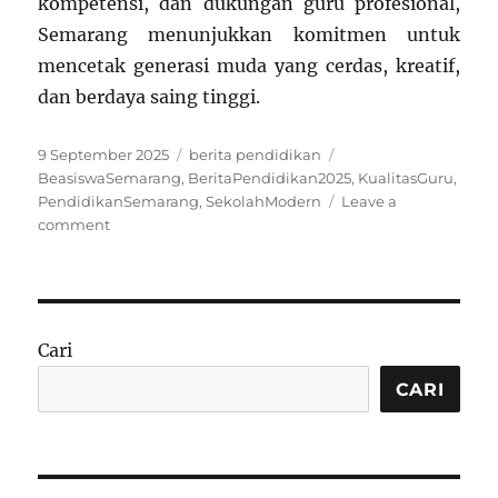
kompetensi, dan dukungan guru profesional,
Semarang menunjukkan komitmen untuk
mencetak generasi muda yang cerdas, kreatif,
dan berdaya saing tinggi.
Posted
Categories
Tags
9 September 2025
berita pendidikan
on
BeasiswaSemarang
,
BeritaPendidikan2025
,
KualitasGuru
,
PendidikanSemarang
,
SekolahModern
Leave a
on
comment
Berita
Pendidikan
Terupdate
di
Kota
Cari
Semarang
2025
CARI