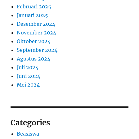
Februari 2025
Januari 2025
Desember 2024
November 2024
Oktober 2024
September 2024
Agustus 2024
Juli 2024
Juni 2024
Mei 2024
Categories
Beasiswa