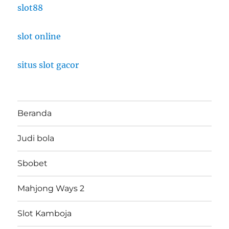
slot88
slot online
situs slot gacor
Beranda
Judi bola
Sbobet
Mahjong Ways 2
Slot Kamboja