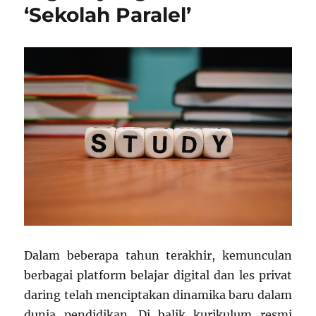
‘Sekolah Paralel’
Dalam beberapa tahun terakhir, kemunculan
berbagai platform belajar digital dan les privat
daring telah menciptakan dinamika baru dalam
dunia pendidikan. Di balik kurikulum resmi