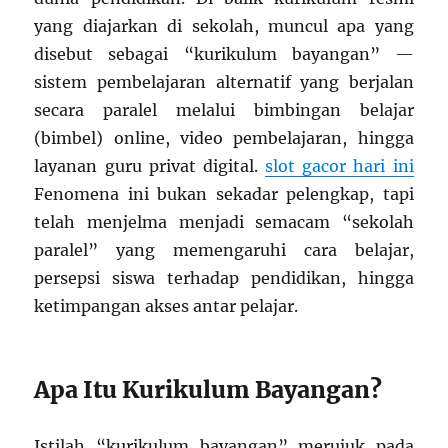
yang diajarkan di sekolah, muncul apa yang
disebut sebagai “kurikulum bayangan” —
sistem pembelajaran alternatif yang berjalan
secara paralel melalui bimbingan belajar
(bimbel) online, video pembelajaran, hingga
layanan guru privat digital.
slot gacor hari ini
Fenomena ini bukan sekadar pelengkap, tapi
telah menjelma menjadi semacam “sekolah
paralel” yang memengaruhi cara belajar,
persepsi siswa terhadap pendidikan, hingga
ketimpangan akses antar pelajar.
Apa Itu Kurikulum Bayangan?
Istilah “kurikulum bayangan” merujuk pada