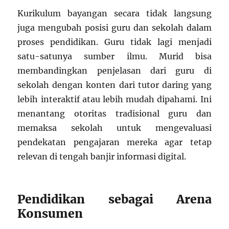
Kurikulum bayangan secara tidak langsung
juga mengubah posisi guru dan sekolah dalam
proses pendidikan. Guru tidak lagi menjadi
satu-satunya sumber ilmu. Murid bisa
membandingkan penjelasan dari guru di
sekolah dengan konten dari tutor daring yang
lebih interaktif atau lebih mudah dipahami. Ini
menantang otoritas tradisional guru dan
memaksa sekolah untuk mengevaluasi
pendekatan pengajaran mereka agar tetap
relevan di tengah banjir informasi digital.
Pendidikan sebagai Arena
Konsumen