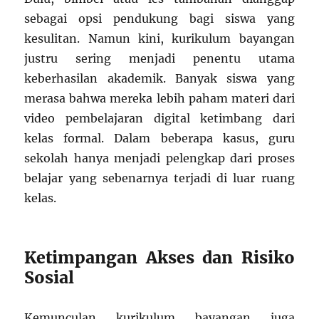
sebagai opsi pendukung bagi siswa yang
kesulitan. Namun kini, kurikulum bayangan
justru sering menjadi penentu utama
keberhasilan akademik. Banyak siswa yang
merasa bahwa mereka lebih paham materi dari
video pembelajaran digital ketimbang dari
kelas formal. Dalam beberapa kasus, guru
sekolah hanya menjadi pelengkap dari proses
belajar yang sebenarnya terjadi di luar ruang
kelas.
Ketimpangan Akses dan Risiko
Sosial
Kemunculan kurikulum bayangan juga