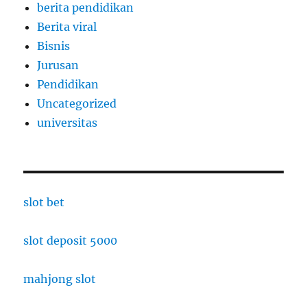
berita pendidikan
Berita viral
Bisnis
Jurusan
Pendidikan
Uncategorized
universitas
slot bet
slot deposit 5000
mahjong slot