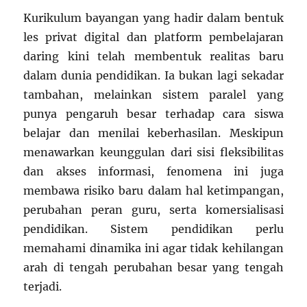
Kurikulum bayangan yang hadir dalam bentuk
les privat digital dan platform pembelajaran
daring kini telah membentuk realitas baru
dalam dunia pendidikan. Ia bukan lagi sekadar
tambahan, melainkan sistem paralel yang
punya pengaruh besar terhadap cara siswa
belajar dan menilai keberhasilan. Meskipun
menawarkan keunggulan dari sisi fleksibilitas
dan akses informasi, fenomena ini juga
membawa risiko baru dalam hal ketimpangan,
perubahan peran guru, serta komersialisasi
pendidikan. Sistem pendidikan perlu
memahami dinamika ini agar tidak kehilangan
arah di tengah perubahan besar yang tengah
terjadi.