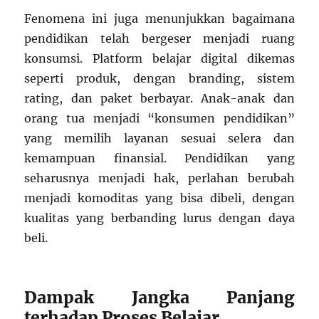
Fenomena ini juga menunjukkan bagaimana
pendidikan telah bergeser menjadi ruang
konsumsi. Platform belajar digital dikemas
seperti produk, dengan branding, sistem
rating, dan paket berbayar. Anak-anak dan
orang tua menjadi “konsumen pendidikan”
yang memilih layanan sesuai selera dan
kemampuan finansial. Pendidikan yang
seharusnya menjadi hak, perlahan berubah
menjadi komoditas yang bisa dibeli, dengan
kualitas yang berbanding lurus dengan daya
beli.
Dampak Jangka Panjang
terhadap Proses Belajar