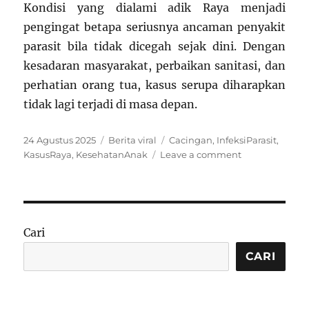
Kondisi yang dialami adik Raya menjadi
pengingat betapa seriusnya ancaman penyakit
parasit bila tidak dicegah sejak dini. Dengan
kesadaran masyarakat, perbaikan sanitasi, dan
perhatian orang tua, kasus serupa diharapkan
tidak lagi terjadi di masa depan.
Posted
Categories
Tags
24 Agustus 2025
Berita viral
Cacingan
,
InfeksiParasit
,
on
on
KasusRaya
,
KesehatanAnak
Leave a comment
Kasus
Menggempark
Tubuh
Adik
Raya
Cari
Dipenuhi
Cacing
CARI