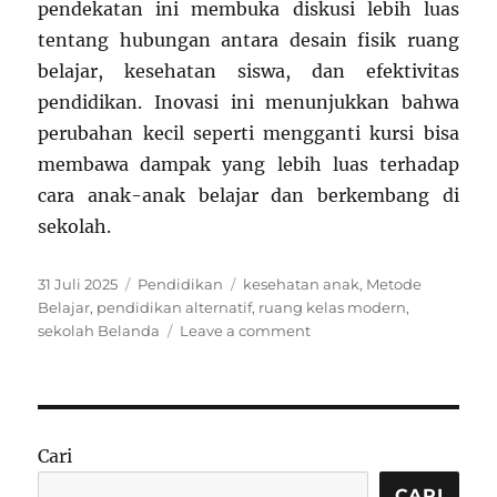
pendekatan ini membuka diskusi lebih luas
tentang hubungan antara desain fisik ruang
belajar, kesehatan siswa, dan efektivitas
pendidikan. Inovasi ini menunjukkan bahwa
perubahan kecil seperti mengganti kursi bisa
membawa dampak yang lebih luas terhadap
cara anak-anak belajar dan berkembang di
sekolah.
Posted
Categories
Tags
31 Juli 2025
Pendidikan
kesehatan anak
,
Metode
on
Belajar
,
pendidikan alternatif
,
ruang kelas modern
,
on
sekolah Belanda
Leave a comment
Sekolah
Tanpa
Kursi:
Sistem
Belajar
Cari
Berdiri
di
CARI