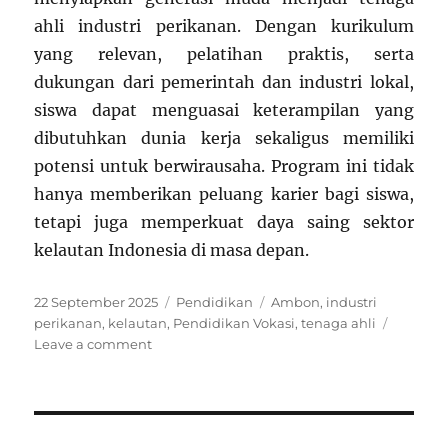
ahli industri perikanan. Dengan kurikulum
yang relevan, pelatihan praktis, serta
dukungan dari pemerintah dan industri lokal,
siswa dapat menguasai keterampilan yang
dibutuhkan dunia kerja sekaligus memiliki
potensi untuk berwirausaha. Program ini tidak
hanya memberikan peluang karier bagi siswa,
tetapi juga memperkuat daya saing sektor
kelautan Indonesia di masa depan.
Posted
Categories
Tags
22 September 2025
Pendidikan
Ambon
,
industri
on
perikanan
,
kelautan
,
Pendidikan Vokasi
,
tenaga ahli
on
Leave a comment
Pendidikan
Vokasi
Kelautan
di
Ambon: