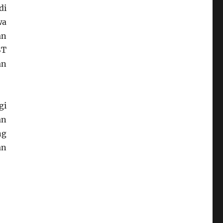
di
wa
an
ST
an
gi
an
ng
an