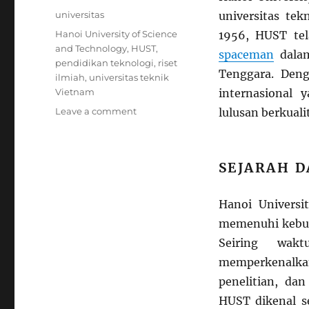
on
Categories
universitas
universitas tek
Tags
Hanoi University of Science
1956, HUST tel
and Technology
,
HUST
,
spaceman
dalam
pendidikan teknologi
,
riset
Tenggara. Deng
ilmiah
,
universitas teknik
Vietnam
internasional 
on
Leave a comment
lulusan berkuali
Hanoi
University
of
SEJARAH 
Science
and
Technology:
Hanoi Universi
Universitas
memenuhi kebutu
Teknik
Terbaik
Seiring wak
di
memperkenalka
Vietnam
penelitian, dan
HUST dikenal se