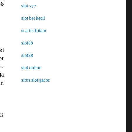
ng
slot 777
slot bet kecil
scatter hitam
slot88
ki
slot88
et
s.
slot online
da
situs slot gacor
an
G