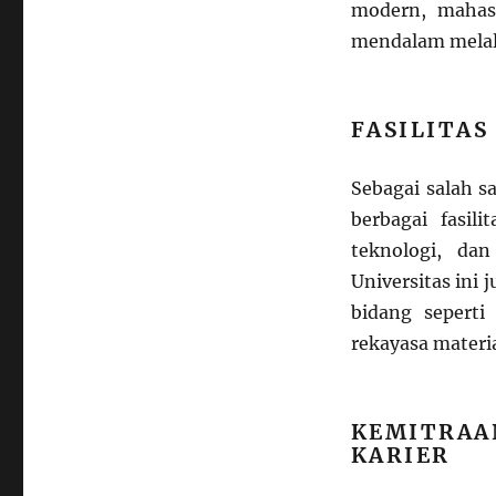
modern, mahas
mendalam melalu
FASILITAS
Sebagai salah s
berbagai fasili
teknologi, da
Universitas ini 
bidang seperti
rekayasa materia
KEMITRA
KARIER