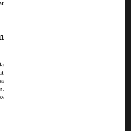
at
n
da
at
sa
n.
ya