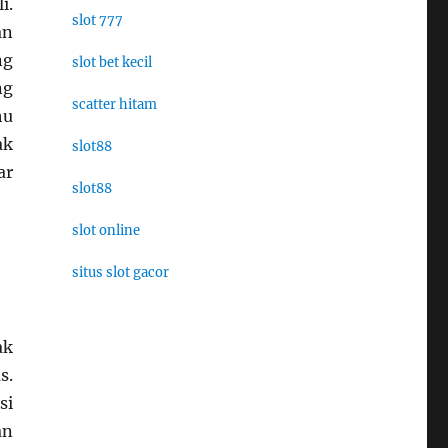
i.
slot 777
an
ng
slot bet kecil
ng
scatter hitam
hu
ak
slot88
ar
slot88
slot online
situs slot gacor
ak
s.
si
an