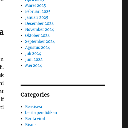
Maret 2025
Februari 2025
Januari 2025
Desember 2024
a
November 2024
Oktober 2024
September 2024
Agustus 2024
Juli 2024
an
Juni 2024
Mei 2024
i.
uk
ni
at
Categories
if
ti
Beasiswa
berita pendidikan
Berita viral
Bisnis