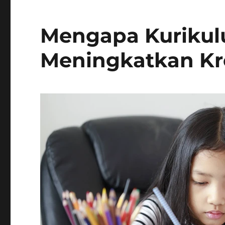
Mengapa Kurikul
Meningkatkan Kre