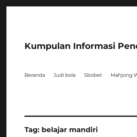
Kumpulan Informasi Pen
Beranda
Judi bola
Sbobet
Mahjong W
Tag:
belajar mandiri