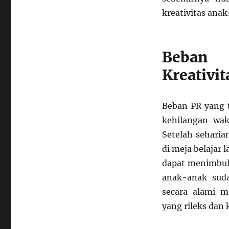
Tanpa
PR
kreativitas ana
Bisa
Meningkatkan
Kreativitas
Beban
Anak?
Kreativit
Beban PR yang 
kehilangan wak
Setelah seharia
di meja belajar 
dapat menimbulk
anak-anak suda
secara alami m
yang rileks dan 