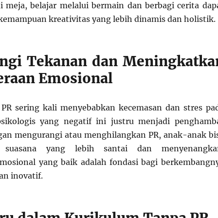
di meja, belajar melalui bermain dan berbagi cerita dap
ampuan kreativitas yang lebih dinamis dan holistik.
ngi Tekanan dan Meningkatka
eraan Emosional
 PR sering kali menyebabkan kecemasan dan stres pa
psikologis yang negatif ini justru menjadi penghamb
ngan mengurangi atau menghilangkan PR, anak-anak bi
m suasana yang lebih santai dan menyenangka
emosional yang baik adalah fondasi bagi berkembangn
an inovatif.