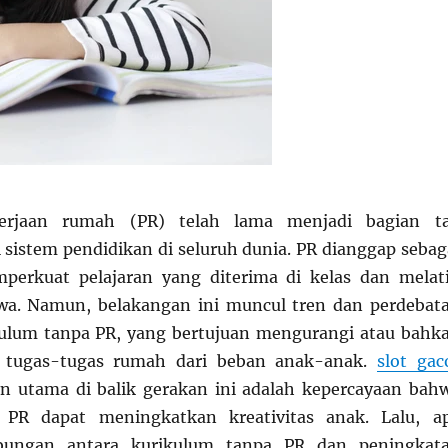
erjaan rumah (PR) telah lama menjadi bagian t
i sistem pendidikan di seluruh dunia. PR dianggap sebag
perkuat pelajaran yang diterima di kelas dan melat
swa. Namun, belakangan ini muncul tren dan perdebat
ulum tanpa PR, yang bertujuan mengurangi atau bahk
 tugas-tugas rumah dari beban anak-anak.
slot gac
an utama di balik gerakan ini adalah kepercayaan bah
 PR dapat meningkatkan kreativitas anak. Lalu, a
bungan antara kurikulum tanpa PR dan peningkat