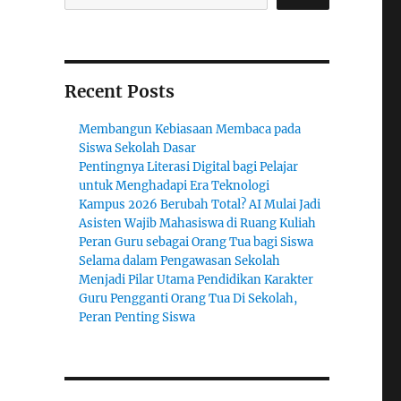
Recent Posts
Membangun Kebiasaan Membaca pada
Siswa Sekolah Dasar
Pentingnya Literasi Digital bagi Pelajar
untuk Menghadapi Era Teknologi
Kampus 2026 Berubah Total? AI Mulai Jadi
Asisten Wajib Mahasiswa di Ruang Kuliah
Peran Guru sebagai Orang Tua bagi Siswa
Selama dalam Pengawasan Sekolah
Menjadi Pilar Utama Pendidikan Karakter
Guru Pengganti Orang Tua Di Sekolah,
Peran Penting Siswa