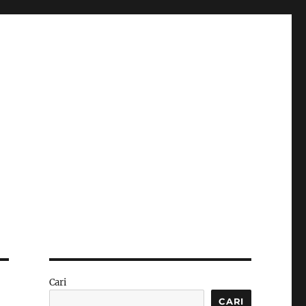
Cari
CARI