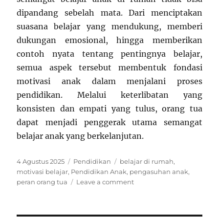
dipandang sebelah mata. Dari menciptakan
suasana belajar yang mendukung, memberi
dukungan emosional, hingga memberikan
contoh nyata tentang pentingnya belajar,
semua aspek tersebut membentuk fondasi
motivasi anak dalam menjalani proses
pendidikan. Melalui keterlibatan yang
konsisten dan empati yang tulus, orang tua
dapat menjadi penggerak utama semangat
belajar anak yang berkelanjutan.
Posted
Categories
Tags
4 Agustus 2025
Pendidikan
belajar di rumah
,
on
motivasi belajar
,
Pendidikan Anak
,
pengasuhan anak
,
on
peran orang tua
Leave a comment
Peran
Orang
Tua