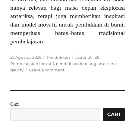
hanya relevan bagi masa depan eksplorasi
antariksa, tetapi juga memberikan inspirasi
dan model inovatif untuk pendidikan di bumi,
memperluas batas-batas tradisional
pembelajaran.
Posted
Categories
Tags
22 Agustus 2025
Pendidikan
astronot
,
ISS
,
on
Pembelajaran Inovatif
,
pendidikan luar angkasa
,
zero
on
gravity
Leave a comment
Pendidikan
di
Luar
Angkasa:
Apa
Cari
yang
Dipelajari
CARI
Astronot
tentang
Belajar