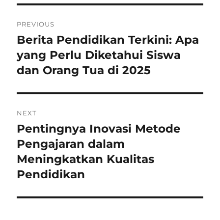
Navigasi
PREVIOUS
pos
Berita Pendidikan Terkini: Apa
Previous
post:
yang Perlu Diketahui Siswa
dan Orang Tua di 2025
NEXT
Pentingnya Inovasi Metode
Next
post:
Pengajaran dalam
Meningkatkan Kualitas
Pendidikan