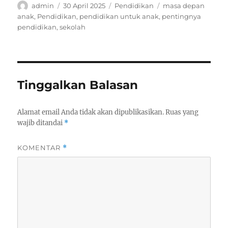
Author
Posted
Categories
Tags
admin
30 April 2025
Pendidikan
masa depan
on
anak
,
Pendidikan
,
pendidikan untuk anak
,
pentingnya
pendidikan
,
sekolah
Tinggalkan Balasan
Alamat email Anda tidak akan dipublikasikan.
Ruas yang
wajib ditandai
*
KOMENTAR
*