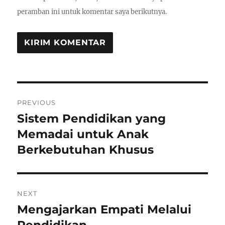
peramban ini untuk komentar saya berikutnya.
Navigasi
PREVIOUS
pos
Sistem Pendidikan yang
Previous
post:
Memadai untuk Anak
Berkebutuhan Khusus
NEXT
Mengajarkan Empati Melalui
Next
post:
Pendidikan