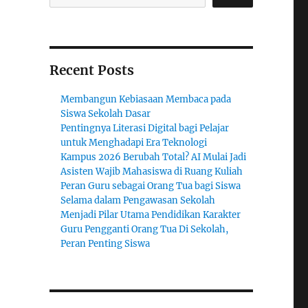
Recent Posts
Membangun Kebiasaan Membaca pada
Siswa Sekolah Dasar
Pentingnya Literasi Digital bagi Pelajar
untuk Menghadapi Era Teknologi
Kampus 2026 Berubah Total? AI Mulai Jadi
Asisten Wajib Mahasiswa di Ruang Kuliah
Peran Guru sebagai Orang Tua bagi Siswa
Selama dalam Pengawasan Sekolah
Menjadi Pilar Utama Pendidikan Karakter
Guru Pengganti Orang Tua Di Sekolah,
Peran Penting Siswa