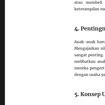
atau membeli 
keterampilan me
4.
Pentingn
Anak-anak har
Mengajarkan ni
sangat penting.
melibatkan ana
mereka pengerti
dengan usaha ya
5.
Konsep U