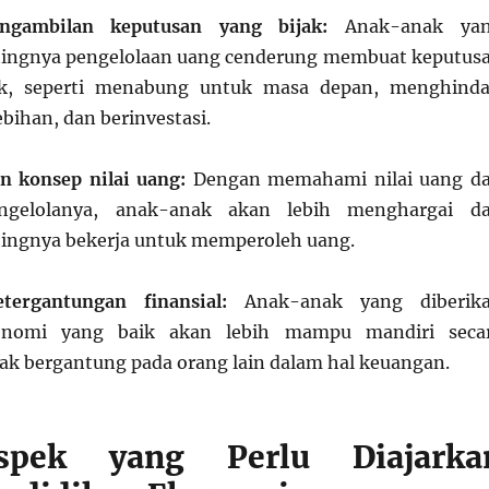
gambilan keputusan yang bijak:
Anak-anak ya
ngnya pengelolaan uang cenderung membuat keputus
ak, seperti menabung untuk masa depan, menghinda
bihan, dan berinvestasi.
 konsep nilai uang:
Dengan memahami nilai uang d
gelolanya, anak-anak akan lebih menghargai d
ngnya bekerja untuk memperoleh uang.
tergantungan finansial:
Anak-anak yang diberik
onomi yang baik akan lebih mampu mandiri seca
idak bergantung pada orang lain dalam hal keuangan.
spek yang Perlu Diajarka