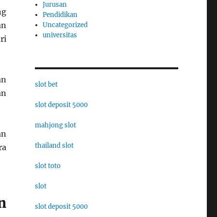
Jurusan
ng
Pendidikan
an
Uncategorized
universitas
ri
an
slot bet
an
slot deposit 5000
mahjong slot
an
thailand slot
ra
slot toto
slot
n
slot deposit 5000