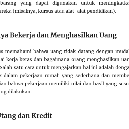
barang yang dapat digunakan untuk meningkatk
reka (misalnya, kursus atau alat-alat pendidikan).
ya Bekerja dan Menghasilkan Uang
us memahami bahwa uang tidak datang dengan muda
lai kerja keras dan bagaimana orang menghasilkan ua
 Salah satu cara untuk mengajarkan hal ini adalah deng
k dalam pekerjaan rumah yang sederhana dan membe
an bahwa pekerjaan memiliki nilai dan hasil yang sesu
ng dilakukan.
tang dan Kredit