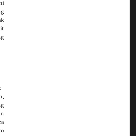
ni
ng
ak
it
ng
k-
n,
ng
an
ra
to