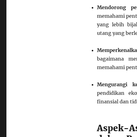
Mendorong pen
memahami penti
yang lebih bij
utang yang berle
Memperkenalkan
bagaimana men
memahami penti
Mengurangi ke
pendidikan ek
finansial dan t
Aspek-A