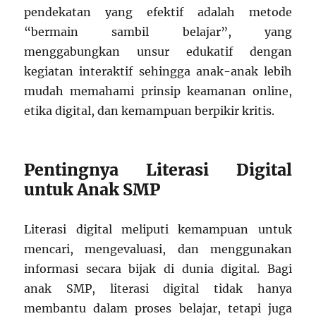
pendekatan yang efektif adalah metode
“bermain sambil belajar”, yang
menggabungkan unsur edukatif dengan
kegiatan interaktif sehingga anak-anak lebih
mudah memahami prinsip keamanan online,
etika digital, dan kemampuan berpikir kritis.
Pentingnya Literasi Digital
untuk Anak SMP
Literasi digital meliputi kemampuan untuk
mencari, mengevaluasi, dan menggunakan
informasi secara bijak di dunia digital. Bagi
anak SMP, literasi digital tidak hanya
membantu dalam proses belajar, tetapi juga