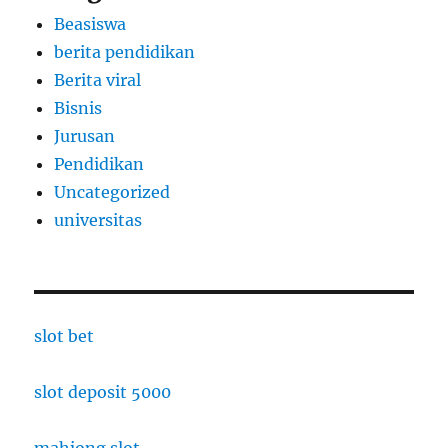
Beasiswa
berita pendidikan
Berita viral
Bisnis
Jurusan
Pendidikan
Uncategorized
universitas
slot bet
slot deposit 5000