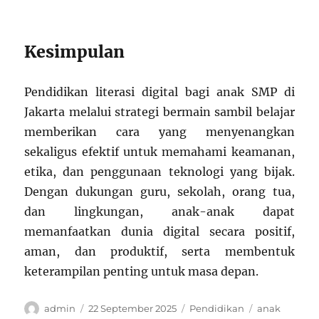
Kesimpulan
Pendidikan literasi digital bagi anak SMP di
Jakarta melalui strategi bermain sambil belajar
memberikan cara yang menyenangkan
sekaligus efektif untuk memahami keamanan,
etika, dan penggunaan teknologi yang bijak.
Dengan dukungan guru, sekolah, orang tua,
dan lingkungan, anak-anak dapat
memanfaatkan dunia digital secara positif,
aman, dan produktif, serta membentuk
keterampilan penting untuk masa depan.
Author
Posted
Categories
Tags
admin
22 September 2025
Pendidikan
anak