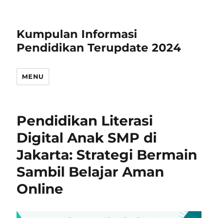
Kumpulan Informasi
Pendidikan Terupdate 2024
MENU
Pendidikan Literasi
Digital Anak SMP di
Jakarta: Strategi Bermain
Sambil Belajar Aman
Online