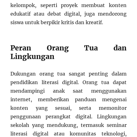
kelompok, seperti proyek membuat konten
edukatif atau debat digital, juga mendorong
siswa untuk berpikir kritis dan kreatif.
Peran Orang Tua dan
Lingkungan
Dukungan orang tua sangat penting dalam
pendidikan literasi digital. Orang tua dapat
mendampingi anak saat menggunakan
internet, memberikan panduan mengenai
konten yang sesuai, serta memonitor
penggunaan perangkat digital. Lingkungan
sekolah yang mendukung, termasuk seminar
literasi digital atau komunitas teknologi,