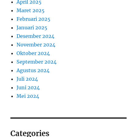
April 2025
Maret 2025
Februari 2025
Januari 2025
Desember 2024
November 2024
Oktober 2024
September 2024
Agustus 2024
Juli 2024
Juni 2024
Mei 2024
Categories