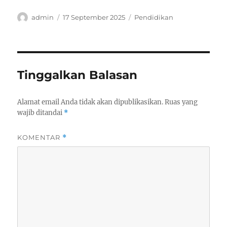
Author
Posted
Categories
admin
17 September 2025
Pendidikan
on
Tinggalkan Balasan
Alamat email Anda tidak akan dipublikasikan.
Ruas yang
wajib ditandai
*
KOMENTAR
*