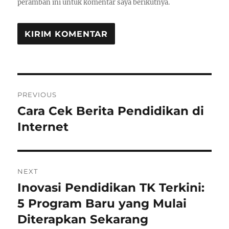
peramban ini untuk komentar saya berikutnya.
Navigasi
PREVIOUS
pos
Cara Cek Berita Pendidikan di
Previous
post:
Internet
NEXT
Inovasi Pendidikan TK Terkini:
Next
post:
5 Program Baru yang Mulai
Diterapkan Sekarang