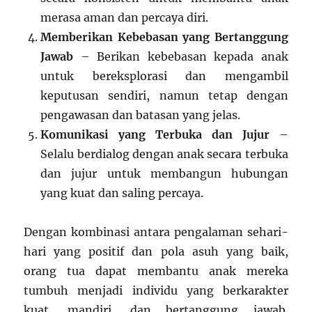
merasa aman dan percaya diri.
Memberikan Kebebasan yang Bertanggung
Jawab
– Berikan kebebasan kepada anak
untuk bereksplorasi dan mengambil
keputusan sendiri, namun tetap dengan
pengawasan dan batasan yang jelas.
Komunikasi yang Terbuka dan Jujur
–
Selalu berdialog dengan anak secara terbuka
dan jujur untuk membangun hubungan
yang kuat dan saling percaya.
Dengan kombinasi antara pengalaman sehari-
hari yang positif dan pola asuh yang baik,
orang tua dapat membantu anak mereka
tumbuh menjadi individu yang berkarakter
kuat, mandiri, dan bertanggung jawab.