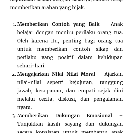
memberikan arahan yang bijak.
Memberikan Contoh yang Baik
– Anak
belajar dengan meniru perilaku orang tua.
Oleh karena itu, penting bagi orang tua
untuk memberikan contoh sikap dan
perilaku yang positif dalam kehidupan
sehari-hari.
Mengajarkan Nilai-Nilai Moral
– Ajarkan
nilai-nilai seperti kejujuran, tanggung
jawab, kesopanan, dan empati sejak dini
melalui cerita, diskusi, dan pengalaman
nyata.
Memberikan Dukungan Emosional
–
Tunjukkan kasih sayang dan dukungan
secara konsisten untuk membantu anak