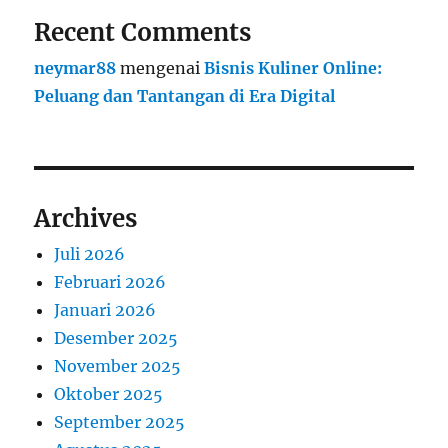
Recent Comments
neymar88
mengenai
Bisnis Kuliner Online:
Peluang dan Tantangan di Era Digital
Archives
Juli 2026
Februari 2026
Januari 2026
Desember 2025
November 2025
Oktober 2025
September 2025