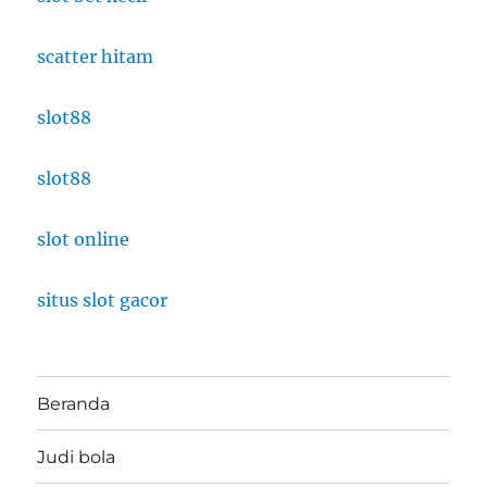
scatter hitam
slot88
slot88
slot online
situs slot gacor
Beranda
Judi bola