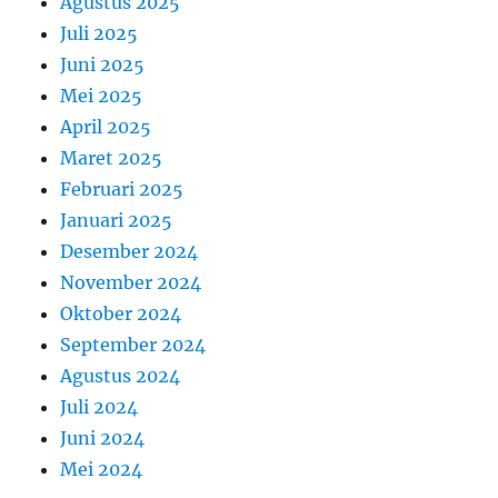
Agustus 2025
Juli 2025
Juni 2025
Mei 2025
April 2025
Maret 2025
Februari 2025
Januari 2025
Desember 2024
November 2024
Oktober 2024
September 2024
Agustus 2024
Juli 2024
Juni 2024
Mei 2024