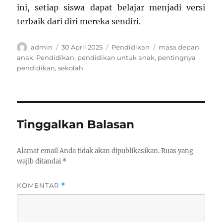
ini, setiap siswa dapat belajar menjadi versi
terbaik dari diri mereka sendiri.
Author
Posted
Categories
Tags
admin
30 April 2025
Pendidikan
masa depan
on
anak
,
Pendidikan
,
pendidikan untuk anak
,
pentingnya
pendidikan
,
sekolah
Tinggalkan Balasan
Alamat email Anda tidak akan dipublikasikan.
Ruas yang
wajib ditandai
*
KOMENTAR
*