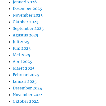
Januari 2026
Desember 2025
November 2025
Oktober 2025
September 2025
Agustus 2025
Juli 2025
Juni 2025
Mei 2025
April 2025
Maret 2025
Februari 2025
Januari 2025
Desember 2024
November 2024
Oktober 2024