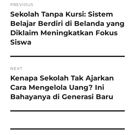
PREVIOUS
pos
Sekolah Tanpa Kursi: Sistem
Previous
post:
Belajar Berdiri di Belanda yang
Diklaim Meningkatkan Fokus
Siswa
NEXT
Kenapa Sekolah Tak Ajarkan
Next
post:
Cara Mengelola Uang? Ini
Bahayanya di Generasi Baru