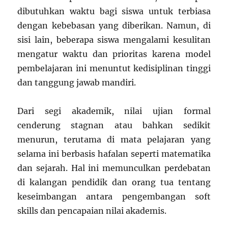
dibutuhkan waktu bagi siswa untuk terbiasa
dengan kebebasan yang diberikan. Namun, di
sisi lain, beberapa siswa mengalami kesulitan
mengatur waktu dan prioritas karena model
pembelajaran ini menuntut kedisiplinan tinggi
dan tanggung jawab mandiri.
Dari segi akademik, nilai ujian formal
cenderung stagnan atau bahkan sedikit
menurun, terutama di mata pelajaran yang
selama ini berbasis hafalan seperti matematika
dan sejarah. Hal ini memunculkan perdebatan
di kalangan pendidik dan orang tua tentang
keseimbangan antara pengembangan soft
skills dan pencapaian nilai akademis.