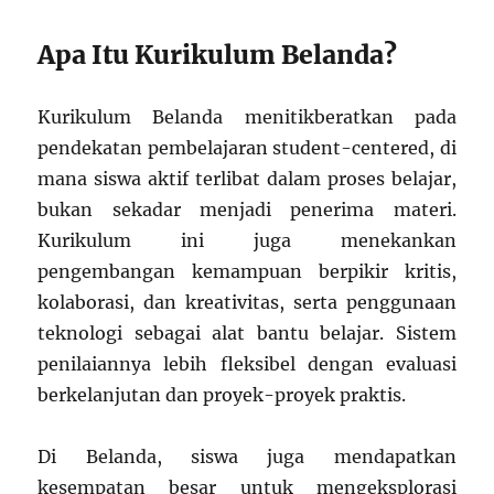
Apa Itu Kurikulum Belanda?
Kurikulum Belanda menitikberatkan pada
pendekatan pembelajaran student-centered, di
mana siswa aktif terlibat dalam proses belajar,
bukan sekadar menjadi penerima materi.
Kurikulum ini juga menekankan
pengembangan kemampuan berpikir kritis,
kolaborasi, dan kreativitas, serta penggunaan
teknologi sebagai alat bantu belajar. Sistem
penilaiannya lebih fleksibel dengan evaluasi
berkelanjutan dan proyek-proyek praktis.
Di Belanda, siswa juga mendapatkan
kesempatan besar untuk mengeksplorasi