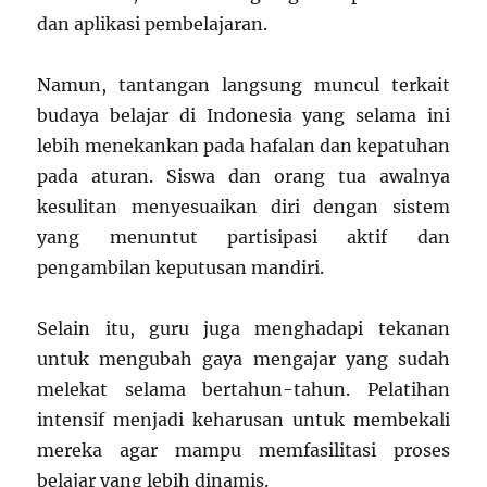
dan aplikasi pembelajaran.
Namun, tantangan langsung muncul terkait
budaya belajar di Indonesia yang selama ini
lebih menekankan pada hafalan dan kepatuhan
pada aturan. Siswa dan orang tua awalnya
kesulitan menyesuaikan diri dengan sistem
yang menuntut partisipasi aktif dan
pengambilan keputusan mandiri.
Selain itu, guru juga menghadapi tekanan
untuk mengubah gaya mengajar yang sudah
melekat selama bertahun-tahun. Pelatihan
intensif menjadi keharusan untuk membekali
mereka agar mampu memfasilitasi proses
belajar yang lebih dinamis.