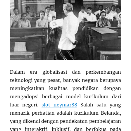
Dalam era globalisasi dan perkembangan
teknologi yang pesat, banyak negara berupaya
meningkatkan kualitas pendidikan dengan
mengadopsi berbagai model kurikulum dari
luar negeri.
slot neymar88
Salah satu yang
menarik perhatian adalah kurikulum Belanda,
yang dikenal dengan pendekatan pembelajaran
yang interaktif, inklusif, dan berfokus pada