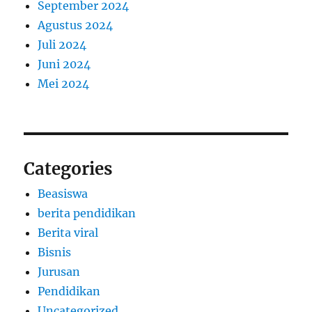
September 2024
Agustus 2024
Juli 2024
Juni 2024
Mei 2024
Categories
Beasiswa
berita pendidikan
Berita viral
Bisnis
Jurusan
Pendidikan
Uncategorized