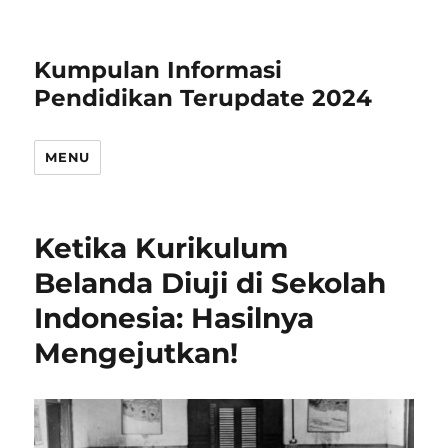
Kumpulan Informasi
Pendidikan Terupdate 2024
MENU
Ketika Kurikulum
Belanda Diuji di Sekolah
Indonesia: Hasilnya
Mengejutkan!