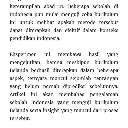
keterampilan abad 21. Beberapa sekolah di
Indonesia pun mulai menguji coba kurikulum
ini untuk melihat apakah metode tersebut
dapat diterapkan dan efektif dalam konteks
pendidikan Indonesia.
Eksperimen ini membawa hasil yang
mengejutkan, karena meskipun kurikulum
Belanda berhasil diterapkan dalam beberapa
aspek, ternyata muncul sejumlah tantangan
yang belum pernah diprediksi sebelumnya.
Artikel ini akan membahas pengalaman
sekolah Indonesia yang menguji kurikulum
Belanda serta insight yang muncul dari proses
tersebut.