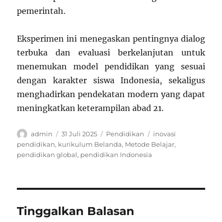
pemerintah.
Eksperimen ini menegaskan pentingnya dialog
terbuka dan evaluasi berkelanjutan untuk
menemukan model pendidikan yang sesuai
dengan karakter siswa Indonesia, sekaligus
menghadirkan pendekatan modern yang dapat
meningkatkan keterampilan abad 21.
Author
Posted
Categories
Tags
admin
31 Juli 2025
Pendidikan
inovasi
on
pendidikan
,
kurikulum Belanda
,
Metode Belajar
,
pendidikan global
,
pendidikan Indonesia
Tinggalkan Balasan