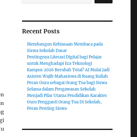
Recent Posts
Membangun Kebiasaan Membaca pada
Siswa Sekolah Dasar
Pentingnya Literasi Digital bagi Pelajar
untuk Menghadapi Era Teknologi
Kampus 2026 Berubah Total? AI Mulai Jadi
Asisten Wajib Mahasiswa di Ruang Kuliah
Peran Guru sebagai Orang Tua bagi Siswa
Selama dalam Pengawasan Sekolah
en
Menjadi Pilar Utama Pendidikan Karakter
Guru Pengganti Orang Tua Di Sekolah,
un
Peran Penting Siswa
ng
gi
tu