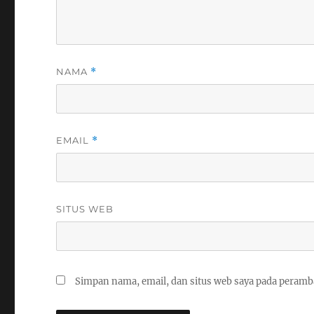
NAMA
*
EMAIL
*
SITUS WEB
Simpan nama, email, dan situs web saya pada peramb