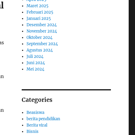
l
Maret 2025
Februari 2025
Januari 2025
Desember 2024
November 2024
Oktober 2024
as
September 2024
Agustus 2024
Juli 2024
Juni 2024
Mei 2024
an
Categories
an
Beasiswa
berita pendidikan
Berita viral
Bisnis