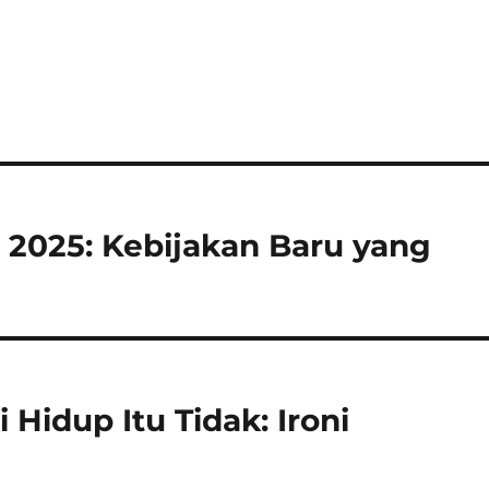
i 2025: Kebijakan Baru yang
 Hidup Itu Tidak: Ironi