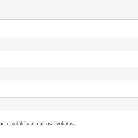
an ini untuk komentar saya berikutnya.