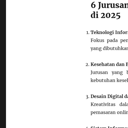
6 Jurusan
di 2025
Teknologi Infor
Fokus pada pe
yang dibutuhkan
Kesehatan dan 
Jurusan yang 
kebutuhan keseh
Desain Digital 
Kreativitas d
pemasaran onlin