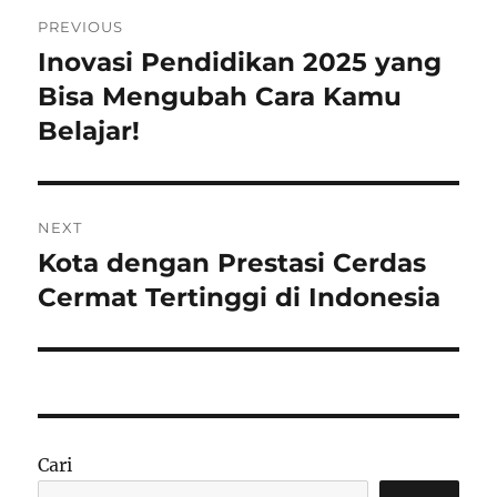
Navigasi
PREVIOUS
pos
Inovasi Pendidikan 2025 yang
Previous
post:
Bisa Mengubah Cara Kamu
Belajar!
NEXT
Kota dengan Prestasi Cerdas
Next
post:
Cermat Tertinggi di Indonesia
Cari