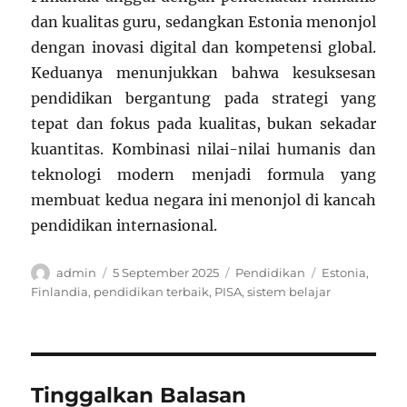
dan kualitas guru, sedangkan Estonia menonjol
dengan inovasi digital dan kompetensi global.
Keduanya menunjukkan bahwa kesuksesan
pendidikan bergantung pada strategi yang
tepat dan fokus pada kualitas, bukan sekadar
kuantitas. Kombinasi nilai-nilai humanis dan
teknologi modern menjadi formula yang
membuat kedua negara ini menonjol di kancah
pendidikan internasional.
Author
Posted
Categories
Tags
admin
5 September 2025
Pendidikan
Estonia
,
on
Finlandia
,
pendidikan terbaik
,
PISA
,
sistem belajar
Tinggalkan Balasan