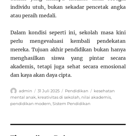
individu utuh, bukan sekadar pencetak angka
atau peraih medali.
Dalam kondisi seperti ini, sekolah masa kini
perlu mengevaluasi kembali pendekatan
mereka. Tujuan akhir pendidikan bukan hanya
menghasilkan siswa yang pintar secara
akademis, tetapi juga sehat secara emosional
dan kaya akan daya cipta.
Author
Posted
Categories
Tags
admin
31 Juli 2025
Pendidikan
kesehatan
on
mental anak
,
kreativitas di sekolah
,
nilai akademis
,
pendidikan modern
,
Sistem Pendidikan