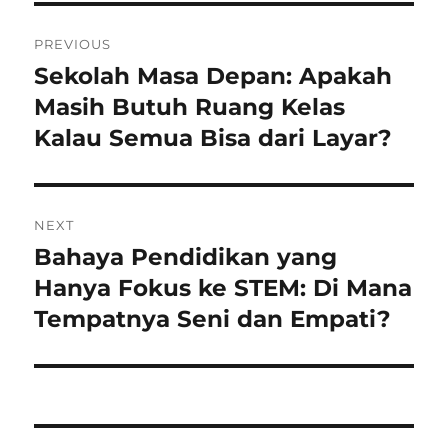
Navigasi
PREVIOUS
pos
Sekolah Masa Depan: Apakah
Previous
post:
Masih Butuh Ruang Kelas
Kalau Semua Bisa dari Layar?
NEXT
Bahaya Pendidikan yang
Next
post:
Hanya Fokus ke STEM: Di Mana
Tempatnya Seni dan Empati?