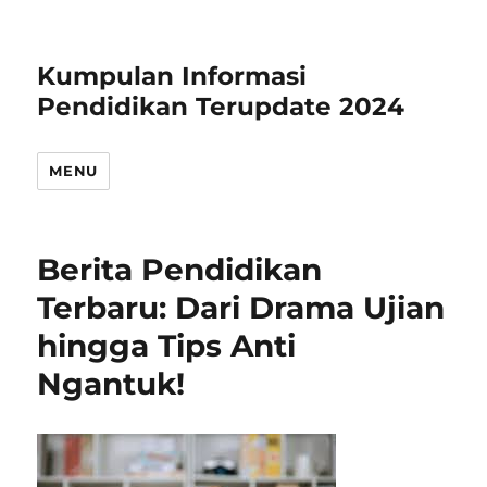
Kumpulan Informasi
Pendidikan Terupdate 2024
MENU
Berita Pendidikan
Terbaru: Dari Drama Ujian
hingga Tips Anti
Ngantuk!