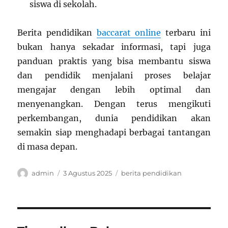
siswa di sekolah.
Berita pendidikan
baccarat online
terbaru ini
bukan hanya sekadar informasi, tapi juga
panduan praktis yang bisa membantu siswa
dan pendidik menjalani proses belajar
mengajar dengan lebih optimal dan
menyenangkan. Dengan terus mengikuti
perkembangan, dunia pendidikan akan
semakin siap menghadapi berbagai tantangan
di masa depan.
Author
Posted
Categories
admin
3 Agustus 2025
berita pendidikan
on