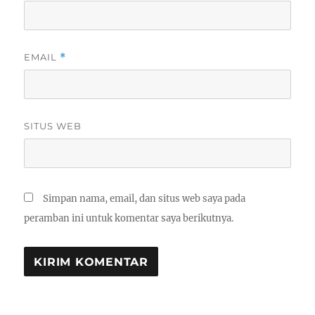
EMAIL
*
SITUS WEB
Simpan nama, email, dan situs web saya pada
peramban ini untuk komentar saya berikutnya.