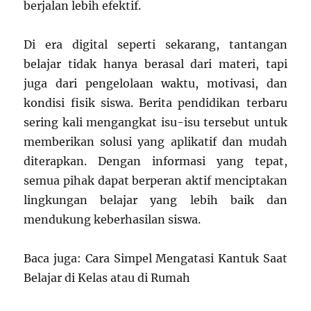
berjalan lebih efektif.
Di era digital seperti sekarang, tantangan
belajar tidak hanya berasal dari materi, tapi
juga dari pengelolaan waktu, motivasi, dan
kondisi fisik siswa. Berita pendidikan terbaru
sering kali mengangkat isu-isu tersebut untuk
memberikan solusi yang aplikatif dan mudah
diterapkan. Dengan informasi yang tepat,
semua pihak dapat berperan aktif menciptakan
lingkungan belajar yang lebih baik dan
mendukung keberhasilan siswa.
Baca juga: Cara Simpel Mengatasi Kantuk Saat
Belajar di Kelas atau di Rumah