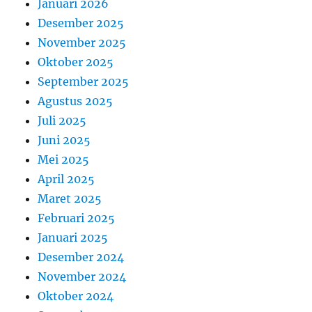
Januari 2026
Desember 2025
November 2025
Oktober 2025
September 2025
Agustus 2025
Juli 2025
Juni 2025
Mei 2025
April 2025
Maret 2025
Februari 2025
Januari 2025
Desember 2024
November 2024
Oktober 2024