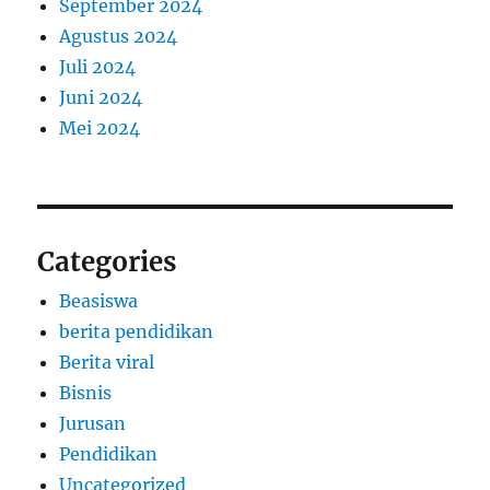
September 2024
Agustus 2024
Juli 2024
Juni 2024
Mei 2024
Categories
Beasiswa
berita pendidikan
Berita viral
Bisnis
Jurusan
Pendidikan
Uncategorized