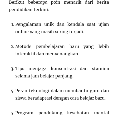
Berikut beberapa poin menarik dari berita
pendidikan terkini:
Pengalaman unik dan kendala saat ujian
online yang masih sering terjadi.
Metode pembelajaran baru yang lebih
interaktif dan menyenangkan.
Tips menjaga konsentrasi dan stamina
selama jam belajar panjang.
Peran teknologi dalam membantu guru dan
siswa beradaptasi dengan cara belajar baru.
Program pendukung kesehatan mental