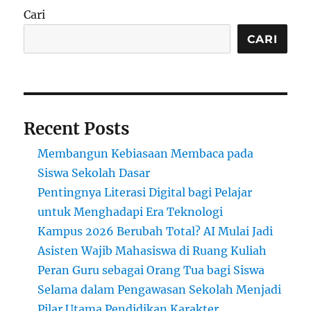
Cari
CARI
Recent Posts
Membangun Kebiasaan Membaca pada
Siswa Sekolah Dasar
Pentingnya Literasi Digital bagi Pelajar
untuk Menghadapi Era Teknologi
Kampus 2026 Berubah Total? AI Mulai Jadi
Asisten Wajib Mahasiswa di Ruang Kuliah
Peran Guru sebagai Orang Tua bagi Siswa
Selama dalam Pengawasan Sekolah Menjadi
Pilar Utama Pendidikan Karakter