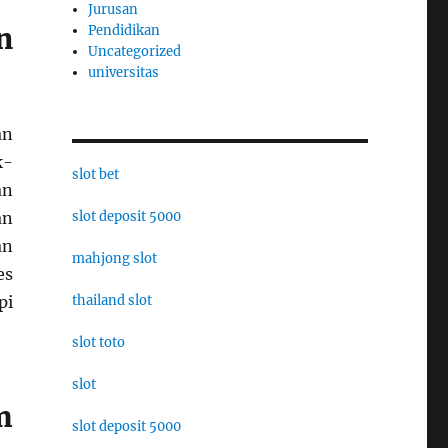
Jurusan
n
Pendidikan
Uncategorized
universitas
an
k-
slot bet
an
an
slot deposit 5000
an
mahjong slot
es
pi
thailand slot
slot toto
slot
m
slot deposit 5000