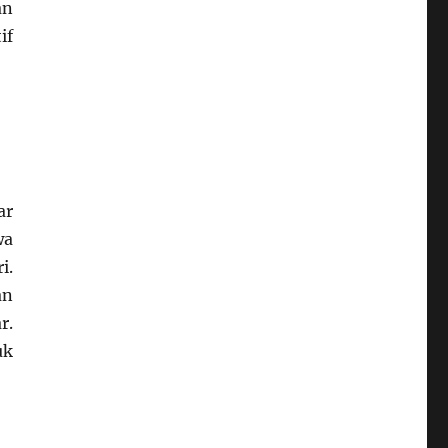
an
if
ar
wa
i.
an
r.
uk