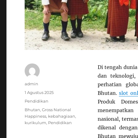
Di tengah duni
dan teknologi,
Author
admin
perhatian glo
Posted
1 Agustus 2025
Bhutan.
slot on
on
Categories
Pendidikan
Produk Domes
Tags
Bhutan
,
Gross National
menempatkan k
Happiness
,
kebahagiaan
,
nasional, terma
kurikulum
,
Pendidikan
dikenal dengan
Bhutan mewujud