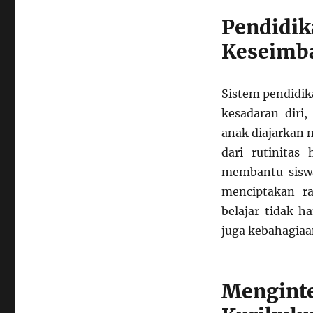
Pendid
Keseimb
Sistem pendidi
kesadaran diri
anak diajarkan m
dari rutinitas
membantu sisw
menciptakan r
belajar tidak h
juga kebahagia
Mengint