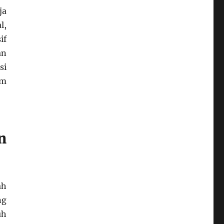
ja
l,
if
an
si
em
n
ah
ng
uh