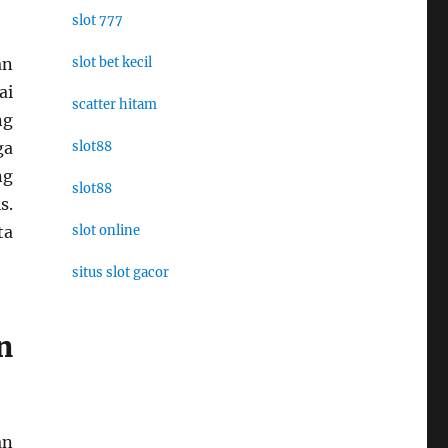
slot 777
an
slot bet kecil
ai
scatter hitam
ng
ga
slot88
ng
slot88
s.
ta
slot online
situs slot gacor
n
an